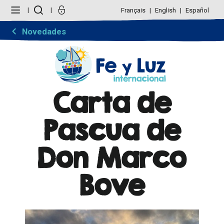
Cambiar
Herramientas
a
Personales
Français
English
Español
contenido.
|
Saltar
Novedades
a
navegación
Carta de
Pascua de
Don Marco
Bove