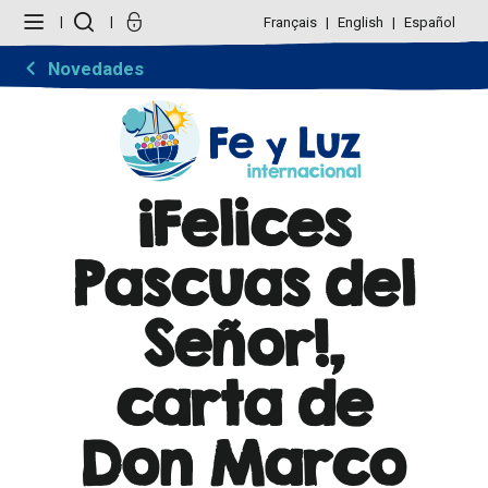
Cambiar
Herramientas
a
Personales
Français
English
Español
contenido.
|
Saltar
Novedades
a
navegación
¡Felices
Pascuas del
Señor!,
carta de
Don Marco