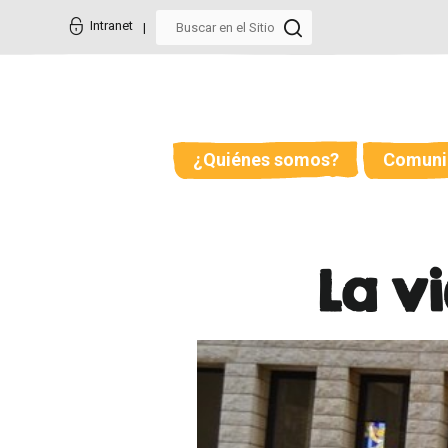
Cambiar
Herramientas
a
Personales
Intranet
contenido.
|
Saltar
a
navegación
¿Quiénes somos?
Comuni
La v