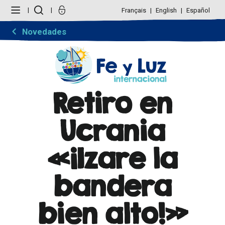
Cambiar
Herramientas
a
Personales
Français
English
Español
contenido.
|
Saltar
Novedades
a
navegación
Retiro en
Ucrania
«¡Izare la
bandera
bien alto!»