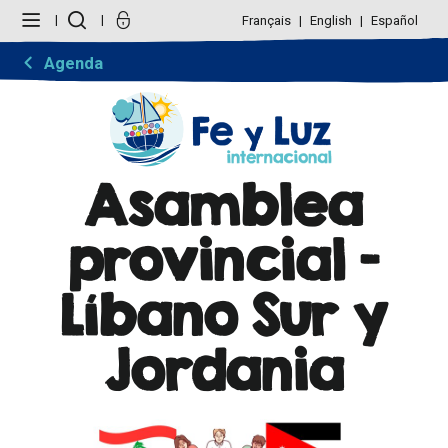
Cambiar
Herramientas
a
Personales
Français
English
Español
contenido.
|
Saltar
Agenda
a
navegación
Asamblea
provincial -
Líbano Sur y
Jordania