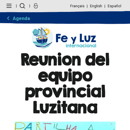
Cambiar
Herramientas
a
Personales
Français
English
Español
contenido.
|
Saltar
Agenda
a
navegación
Reunion del
equipo
provincial
Luzitana