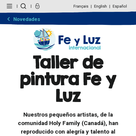
Cambiar
Herramientas
a
Personales
Français
English
Español
contenido.
|
Saltar
Novedades
a
navegación
Taller de
pintura Fe y
Luz
Nuestros pequeños artistas, de la
comunidad Holy Family (Canadá), han
reproducido con alegría y talento al