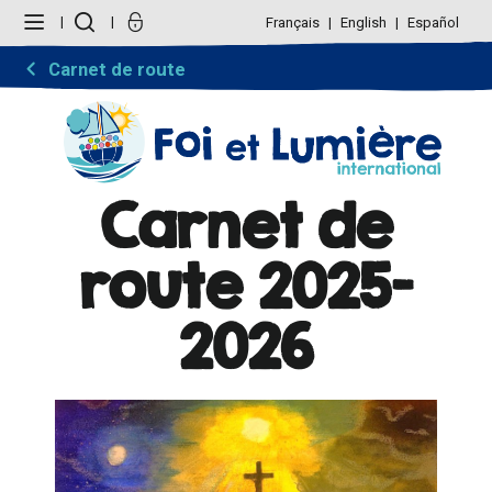
Aller
Outils
au
personnels
Français
English
Español
contenu.
|
Aller
Carnet de route
à
la
navigation
Carnet de
route 2025-
2026